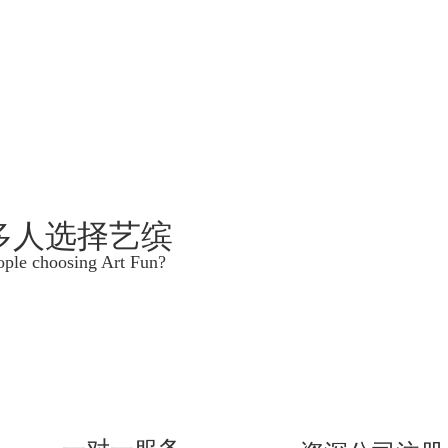
工
为每一个客户提供优质的
开票软件重大升级！4月1日前必须完成！否则影响
[2019-06-19]
海关总署关于深化增值税改革有关政策的公告
[2019-06-19]
税局刚刚明确！增值税加计抵减10个要点！
[2019-06-19]
上海注册公司流程详解
[2019-06-19]
[2019-06-19]