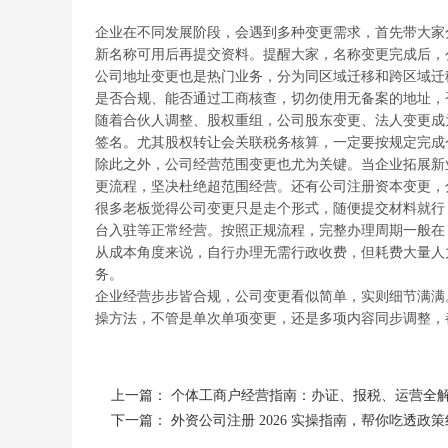
企业在不同发展阶段，会遇到多种变更需求，首先带大家
新名称可用后再提交资料。提醒大家，名称变更完成后，
公司地址变更也是热门业务，分为同区域迁移和跨区域迁
是否合规、能否通过工商核查，切勿使用无备案的地址，
随着合伙人调整、股权重组，公司股东变更、法人变更成
签名。尤其股权转让会关联税务核算，一定要按规定完成
除此之外，公司经营范围变更也尤为关键。当企业拓展新
更流程，坚决杜绝超范围经营。还有公司注册资本变更，
很多老板觉得公司变更只是走个形式，随便提交材料就行
台入驻等正常经营。按照正规流程，完整办理周期一般在 
从成本角度来说，自行办理无需行政收费，但耗费大量人
务。
企业经营步步皆合规，公司变更看似简单，实则细节满满
操方法，不管是单次单项变更，还是多项内容同步调整，
上一篇：
个体工商户经营指南：办证、报税、运营全
下一篇：
外资公司注册 2026 实操指南，帮你吃透政