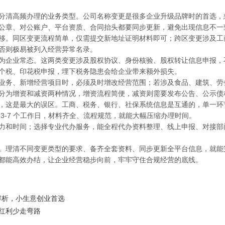
分清高频办理的业务类型。公司名称变更是很多企业升级品牌时的首选，
公章、对公账户、平台资质、合同抬头都要同步更新，避免出现信息不一
移。同区变更流程简单，仅需提交新地址证明材料即可；跨区变更涉及工
否则极易被列入经营异常名录。
为企业常态。这两类变更涉及股权协议、身份核验、股权转让信息申报，
个税、印花税申报，埋下税务隐患会给企业带来额外损失。
业务、新增经营项目时，必须及时增改经营范围；若涉及食品、建筑、劳
分为增资和减资两种情况，增资流程简便，减资则需要发布公告、公示债
，这是最大的误区。工商、税务、银行、社保系统信息是互通的，单一环
3-7 个工作日，材料齐全、流程规范，就能大幅压缩办理时间。
力和时间；选择专业代办服务，能全程代办资料整理、线上申报、对接部
。理清不同变更类型的要求、备齐全套资料、同步更新全平台信息，就能
都能高效办结，让企业经营稳步向前，牢牢守住合规经营的底线。
解析，小生意创业首选
策红利少走弯路