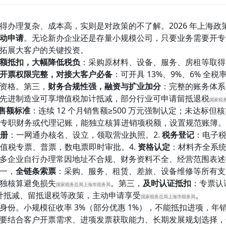
办理复杂、成本高，实则是对政策的不了解。2026 年上海政策
动申请
。无论新办企业还是存量小规模公司，只要业务需要开专
拓展大客户的关键投资。
额抵扣，大幅降低税负
：采购原材料、设备、服务、房租等取得
开票权限完整，对接大客户必备
：可开具 13%、9%、6% 
资格。第三，
财务合规性强，融资与扩业加分
：完整的账务体系
先进制造业可享增值税加计抵减，部分行业可申请留抵退税
国家税
售额标准
：连续 12 个月销售额≥500 万元强制认定；未达标但
专职财务或代理记账，能独立核算进销项税额，设置规范账簿。
册
：一网通办核名、设立，领取营业执照。2.
税务登记
：电子税
值税专票、普票，数电票即时审批。4.
资格认定
：材料齐全系统
多企业自行办理常因地址不合规、财务资料不全、经营范围表述错误
一，
全链条索票
：采购、服务、租赁、差旅、设备维修等所有支
独核算避免损失
。第三，
及时认证抵扣
：专票认
国家税务总局上海市税务局
计抵减、留抵退税等政策，主动申请享受
。
国家税务总局上海市税务局
份。小规模征收率 3%（部分优惠 1%），不能抵扣进项，年销售额
要结合客户开票需求、进项发票获取能力、长期发展规划选择，