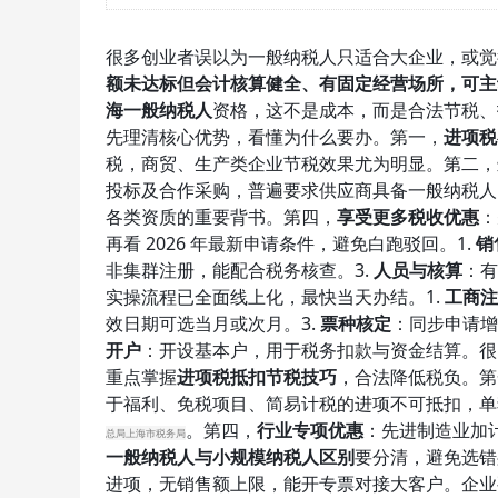
很多创业者误以为一般纳税人只适合大企业，或觉得
额未达标但会计核算健全、有固定经营场所，可主
海一般纳税人
资格，这不是成本，而是合法节税、
先理清核心优势，看懂为什么要办。第一，
进项税
税，商贸、生产类企业节税效果尤为明显。第二，
投标及合作采购，普遍要求供应商具备一般纳税人
各类资质的重要背书。第四，
享受更多税收优惠
：
再看 2026 年最新申请条件，避免白跑驳回。1.
销
非集群注册，能配合税务核查。3.
人员与核算
：有
实操流程已全面线上化，最快当天办结。1.
工商注
效日期可选当月或次月。3.
票种核定
：同步申请增
开户
：开设基本户，用于税务扣款与资金结算。很
重点掌握
进项税抵扣节税技巧
，合法降低税负。第
于福利、免税项目、简易计税的进项不可抵扣，单
。第四，
行业专项优惠
：先进制造业加
总局上海市税务局
一般纳税人与小规模纳税人区别
要分清，避免选错身
进项，无销售额上限，能开专票对接大客户。企业