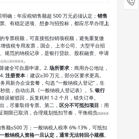

明确：年应税销售额超 500 万元必须认定；
销售
票、有稳定进项、想参与招投标，都应尽早办理
上
的专票税额，可直接抵扣销项税额，避免重复缴
全税率增值税专用发票，国企、上市公司、大型平台招
、规范的纳税记录，是银行贷款、股权融资、申请
。
务总局上海市税务局
核算健全可自愿申请。2.
场所要求
：商用办公地址，
4.
注册资本
：建议≥30 万元，部分区要求更高。
务局新办企业套餐，勾选 “一般纳税人登记”，生
秒批，自动出具《一般纳税人登记表》。5.
银行
被驳回，反复耗时 1-2 个月，错失订单。
出，尽量取得专票。第二，
区分不可抵扣项目
：用
证期限已取消，合理规划抵扣节奏，平衡税负
国家税务
≤500 万；一般纳税人税率 6%-13%，可抵扣
一般纳税人资格一旦认定，通常无法转回小规模
。