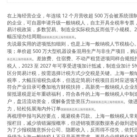
在上海经营企业，年连续 12 个月营收超 500 万会被系统强
的企业，可自愿申请升级一般纳税人，自主开具全税率专票
易计税政策，多数贸易、制造业实际税负反而低于小规模。2
幅压缩办结周期
。
国家税务总局上海市税务局
先说最实用的进项抵扣细则，也是
上海一般纳税人
节税核心
项；单价超 500 万大型机器设备混用生产与非生产项目
。差旅费、住宿费、不动产租赁进项同样合规抵
务总局上海市税务局
税人，2023 至 2027 年可享受进项加计抵减，制造业加计
区分简易计税，按需选择计税方式少交税是关键。
上海一般
税率，大幅压缩税负成本，但选定简易计税项目后对应进项
符合产业目录可叠加地方财税扶持，高新类一般纳税人企业所得
留抵退税是近年重磅福利，符合条件的
上海一般纳税人
中制
户，盘活流动资金，缓解备货垫资压力
。做
国家税务总局上海市税务局
力，轻松拓展海内外订单
。
国家税务总局上海市税务局
再梳理申报与风控要点，规避税务罚款。
上海一般纳税人
常
报栏目，减少填错漏报概率，但进销项票据数据务必做到进
为了少报税随意拆分公司、隐匿收入，反而得不偿失，依托
升级为
上海一般纳税人
不只是开票需求，更是企业规模化发